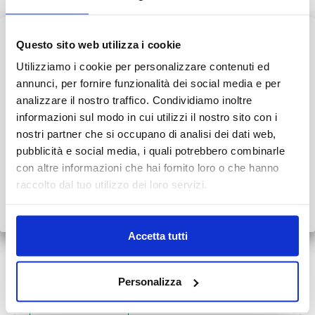
La cefalea (mal di testa) è un disturbo molto
diffuso, a volte si tratta di un disturbo occasionale,
Questo sito web utilizza i cookie
ma spesso, invece, è così…
AVVISO AI PAZIENTI
Utilizziamo i cookie per personalizzare contenuti ed
Durante il mese di agosto alcuni Centri potrebbero osservare
LEGGI TUTTO
annunci, per fornire funzionalità dei social media e per
orari ridotti o periodi di chiusura.
analizzare il nostro traffico. Condividiamo inoltre
informazioni sul modo in cui utilizzi il nostro sito con i
👉 Vi invitiamo a consultare il
calendario completo
con le
nostri partner che si occupano di analisi dei dati web,
variazioni di agosto.
pubblicità e social media, i quali potrebbero combinarle
con altre informazioni che hai fornito loro o che hanno
Grazie.
raccolto dal tuo utilizzo dei loro servizi.
Nuovi holter cardiaci e monitoraggi pressori
Scopri tutto
•
Chiudi
Pubblicato il 1 Aprile 2019
NEWS DA MEDITEL
Accetta tutti
L’Area Cardiovascolare di Meditel acquisisce delle
nuove apparecchiature per monitorare ancora meglio
la salute del cuore. Sono entrati in funzione i nuovi
Personalizza
holter…