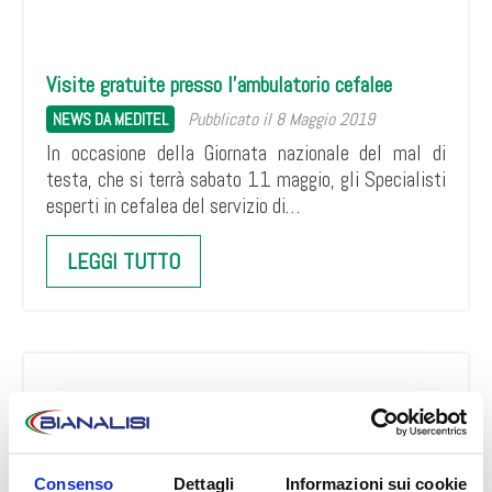
Visite gratuite presso l’ambulatorio cefalee
Pubblicato il 8 Maggio 2019
NEWS DA MEDITEL
In occasione della Giornata nazionale del mal di
testa, che si terrà sabato 11 maggio, gli Specialisti
esperti in cefalea del servizio di…
LEGGI TUTTO
Nuovo ambulatorio cefalee
Pubblicato il 2 Maggio 2019
NEWS DA MEDITEL
Consenso
Dettagli
Informazioni sui cookie