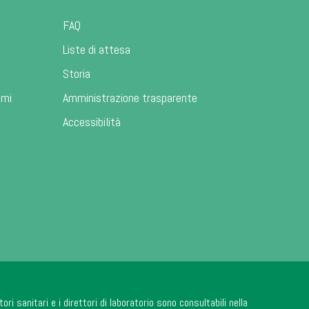
FAQ
Liste di attesa
Storia
ami
Amministrazione trasparente
Accessibilità
tori sanitari e i direttori di laboratorio sono consultabili nella