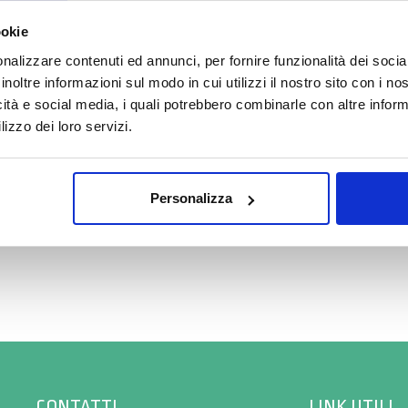
e di agosto alcuni Centri potrebbero osservare orari ridotti o perio
ookie
nalizzare contenuti ed annunci, per fornire funzionalità dei socia
invitiamo a consultare il
calendario completo
con le variazioni di 
inoltre informazioni sul modo in cui utilizzi il nostro sito con i n
Grazie.
icità e social media, i quali potrebbero combinarle con altre inform
lizzo dei loro servizi.
Aperti” ampliando le fasce orarie ambulatoriali e favorendo l’acc
Scopri tutto
•
Chiudi
tici.
visite specialistiche e di esami strumentali a vantaggio dei citta
Personalizza
CONTATTI
LINK UTILI