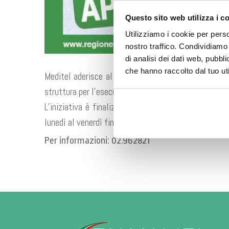
Durante il mes
Questo sito web utilizza i c
Utilizziamo i cookie per perso
👉 Vi 
nostro traffico. Condividiamo 
di analisi dei dati web, pubbl
che hanno raccolto dal tuo uti
Meditel aderisce al progetto regionale “Ambulatori 
struttura per l’esecuzione di visite ed esami specialis
L’iniziativa è finalizzata ad ampliare l’offerta di 
lunedì al venerdì fino alle ore 20.00 e il sabato.
Per informazioni: 02.962821