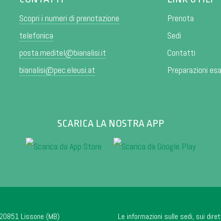
Scopri i numeri di prenotazione
Prenota
telefonica
Sedi
posta.meditel@bianalisi.it
Contatti
bianalisi@pec.eleusi.at
Preparazioni es
SCARICA LA NOSTRA APP
- 20851 Lissone (MB)
Le informazioni sulle sedi, sui diret