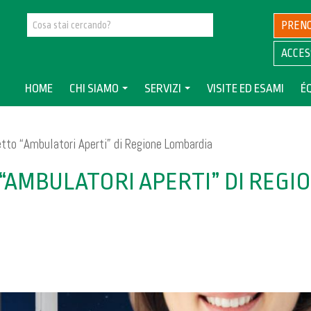
PREN
ACCES
HOME
CHI SIAMO
SERVIZI
VISITE ED ESAMI
É
etto “Ambulatori Aperti” di Regione Lombardia
“AMBULATORI APERTI” DI REGI