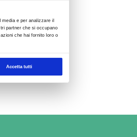
di di chiusura.
l media e per analizzare il
agosto.
ostri partner che si occupano
azioni che hai fornito loro o
esso alla
dini, dal
Accetta tutti