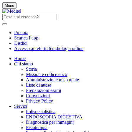
Menu
Prenota
Scarica l’app
Disdici
Accesso ai referti di radiologia online
Home
Chi siamo
Storia
Mission e codice etico
Amministrazione trasparente
Liste di attesa
Preparazioni esami
Convenzioni
Privacy Policy
Servizi
Polispecialistica
ENDOSCOPIA DIGESTIVA
Diagnostica per immagini
Fisioterapia