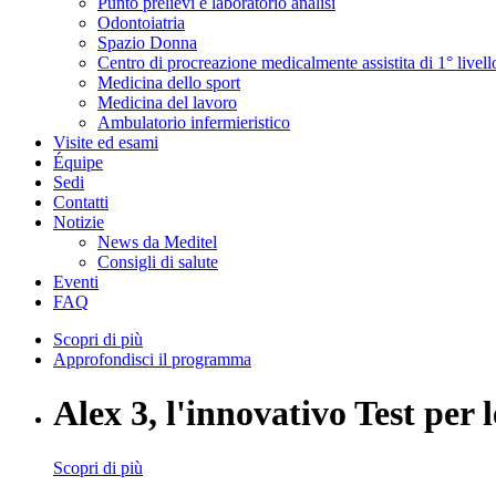
Punto prelievi e laboratorio analisi
Odontoiatria
Spazio Donna
Centro di procreazione medicalmente assistita di 1° livell
Medicina dello sport
Medicina del lavoro
Ambulatorio infermieristico
Visite ed esami
Équipe
Sedi
Contatti
Notizie
News da Meditel
Consigli di salute
Eventi
FAQ
Scopri di più
Approfondisci il programma
Alex 3, l'innovativo Test per l
Scopri di più