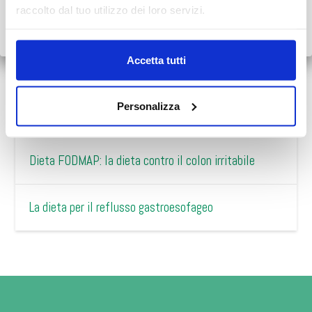
Grazie.
raccolto dal tuo utilizzo dei loro servizi.
Consulta i numeri da contattare
Scopri tutto
•
Chiudi
Accetta tutti
PRENOTA ONLINE
Personalizza
APPROFONDIMENTI
Dieta FODMAP: la dieta contro il colon irritabile
La dieta per il reflusso gastroesofageo