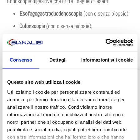
Endoscopia digestiva che offre i seguenti esami:
Esofagogastroduodenoscopia
(con o senza biopsie);
Colonscopia
(con o senza biopsie);
Ileocolonscopia
(con o senza biopsie);
Rettoscopia
(con o senza biopsie);
Consenso
Dettagli
Informazioni sui cookie
Esofagogastroduodenoscopia con biopsie duodenali
per la diagnosi della celiachia.
Questo sito web utilizza i cookie
AVVISO AI PAZIENTI
Scopri di più nella sezione dedicata all’
Endoscopia
Utilizziamo i cookie per personalizzare contenuti ed
digestiva.
Durante il mese di agosto alcuni Centri potrebbero osservare
annunci, per fornire funzionalità dei social media e per
orari ridotti o periodi di chiusura.
analizzare il nostro traffico. Condividiamo inoltre
informazioni sul modo in cui utilizzi il nostro sito con i
👉 Vi invitiamo a consultare il
calendario completo
con le
nostri partner che si occupano di analisi dei dati web,
variazioni di agosto.
pubblicità e social media, i quali potrebbero combinarle
INFORMAZIONI E PRENOTAZIONI
con altre informazioni che hai fornito loro o che hanno