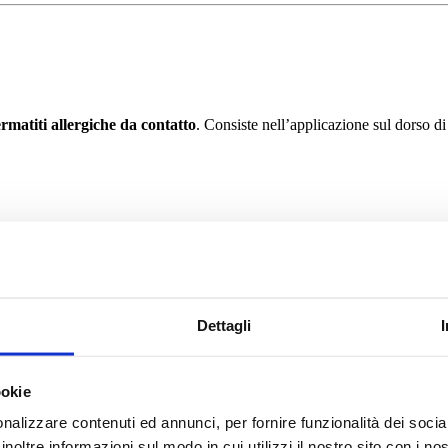
rmatiti allergiche da contatto
. Consiste nell’applicazione sul dorso di 
orni precedenti il test.
 concordati con l’Allergologo.
Dettagli
ookie
nalizzare contenuti ed annunci, per fornire funzionalità dei socia
inoltre informazioni sul modo in cui utilizzi il nostro sito con i n