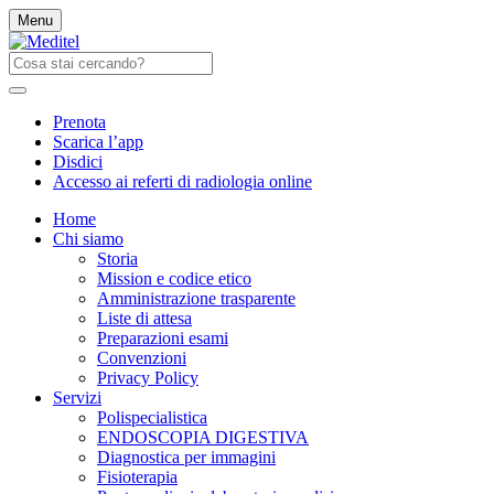
Menu
Prenota
Scarica l’app
Disdici
Accesso ai referti di radiologia online
Home
Chi siamo
Storia
Mission e codice etico
Amministrazione trasparente
Liste di attesa
Preparazioni esami
Convenzioni
Privacy Policy
Servizi
Polispecialistica
ENDOSCOPIA DIGESTIVA
Diagnostica per immagini
Fisioterapia