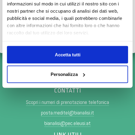
informazioni sul modo in cui utilizzi il nostro sito con i
👉 Vi invitiamo a consultare il
calendario completo
con le
nostri partner che si occupano di analisi dei dati web,
variazioni di agosto.
pubblicità e social media, i quali potrebbero combinarle
con altre informazioni che hai fornito loro o che hanno
Grazie.
raccolto dal tuo utilizzo dei loro servizi.
Scopri tutto
•
Chiudi
Accetta tutti
Personalizza
CONTATTI
Scopri i numeri di prenotazione telefonica
posta.meditel@bianalisi.it
bianalisi@pec.eleusi.at
LINK UTILI