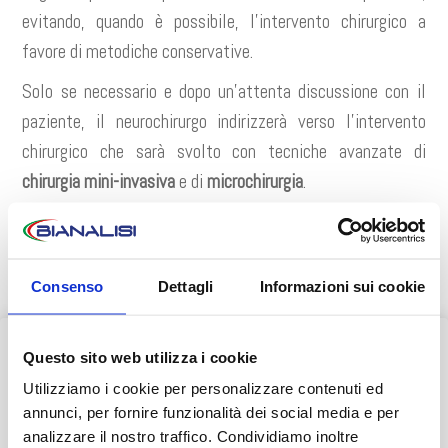
evitando, quando è possibile, l’intervento chirurgico a
favore di metodiche conservative.
Solo se necessario e dopo un’attenta discussione con il
paziente, il neurochirurgo indirizzerà verso l’intervento
chirurgico che sarà svolto con tecniche avanzate di
chirurgia mini-invasiva
e di
microchirurgia
.
Consenso
Dettagli
Informazioni sui cookie
INFORMAZIONI E PRENOTAZIONI
Consulta i numeri da contattare
Questo sito web utilizza i cookie
AVVISO AI PAZIENTI
Utilizziamo i cookie per personalizzare contenuti ed
Durante il mese di agosto alcuni Centri potrebbero osservare
annunci, per fornire funzionalità dei social media e per
PRENOTA ONLINE
orari ridotti o periodi di chiusura.
analizzare il nostro traffico. Condividiamo inoltre