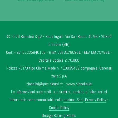
© 2026 Bianalisi S.p.A - Sede legale: Via San Rocco 42/44 - 20851
Lissone (MB)
Cod. Fisc. 02235840150 - P. IVA 00731780961 - REA MB 757881 -
Capitale Sociale € 70.000
Polizza RCT/O tipo Claims Made n. 410039439 compagnia: Generali
Italia S.p.A.
bianalisi@pec.eleusi.at
-
www.bianalisi.it
Le informazioni sulle sedi, sui direttori sanitari e i direttori di
laboratorio sono consultabili nella
sezione Sedi
.
Privacy Policy
-
Cookie Policy
Design
Burning Flame