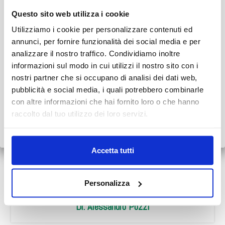
ÉQUIPE
Questo sito web utilizza i cookie
AVVISO AI PAZIENTI
Utilizziamo i cookie per personalizzare contenuti ed
Durante il mese di agosto alcuni Centri potrebbero osservare
annunci, per fornire funzionalità dei social media e per
orari ridotti o periodi di chiusura.
analizzare il nostro traffico. Condividiamo inoltre
informazioni sul modo in cui utilizzi il nostro sito con i
👉 Vi invitiamo a consultare il
calendario completo
con le
nostri partner che si occupano di analisi dei dati web,
variazioni di agosto.
pubblicità e social media, i quali potrebbero combinarle
Dr.ssa Veronica Ponti
con altre informazioni che hai fornito loro o che hanno
Grazie.
raccolto dal tuo utilizzo dei loro servizi.
Scopri tutto
•
Chiudi
Accetta tutti
Personalizza
Dr. Alessandro Pozzi