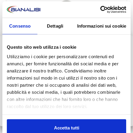
Consenso
Dettagli
Informazioni sui cookie
Dr. Massimo Ghezzi
Questo sito web utilizza i cookie
AVVISO AI PAZIENTI
Utilizziamo i cookie per personalizzare contenuti ed
Durante il mese di agosto alcuni Centri potrebbero osservare
annunci, per fornire funzionalità dei social media e per
orari ridotti o periodi di chiusura.
analizzare il nostro traffico. Condividiamo inoltre
informazioni sul modo in cui utilizzi il nostro sito con i
Dr. Federico Volpi
👉 Vi invitiamo a consultare il
calendario completo
con le
nostri partner che si occupano di analisi dei dati web,
variazioni di agosto.
pubblicità e social media, i quali potrebbero combinarle
con altre informazioni che hai fornito loro o che hanno
Grazie.
raccolto dal tuo utilizzo dei loro servizi.
Scopri tutto
•
Chiudi
INFORMAZIONI E PRENOTAZIONI
Accetta tutti
Consulta i numeri da contattare