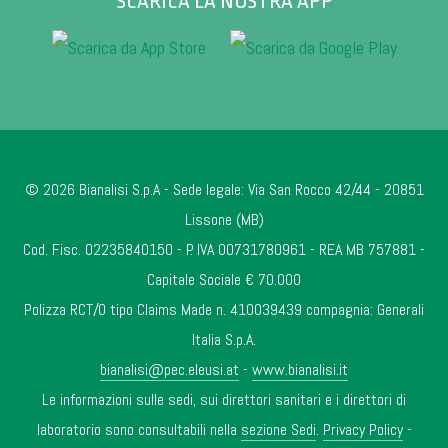
SCARICA LA NOSTRA APP
© 2026 Bianalisi S.p.A - Sede legale: Via San Rocco 42/44 - 20851
Lissone (MB)
Cod. Fisc. 02235840150 - P. IVA 00731780961 - REA MB 757881 -
Capitale Sociale € 70.000
Polizza RCT/O tipo Claims Made n. 410039439 compagnia: Generali
Italia S.p.A.
bianalisi@pec.eleusi.at
-
www.bianalisi.it
Le informazioni sulle sedi, sui direttori sanitari e i direttori di
laboratorio sono consultabili nella
sezione Sedi
.
Privacy Policy
-