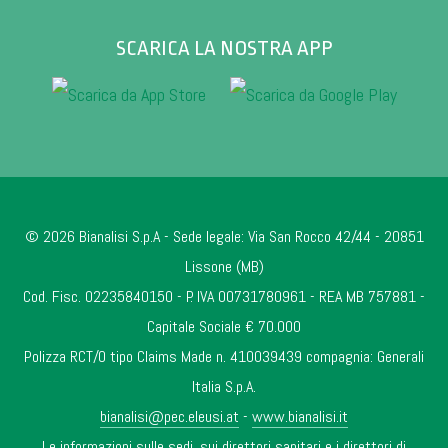
SCARICA LA NOSTRA APP
© 2026 Bianalisi S.p.A - Sede legale: Via San Rocco 42/44 - 20851
Lissone (MB)
Cod. Fisc. 02235840150 - P. IVA 00731780961 - REA MB 757881 -
Capitale Sociale € 70.000
Polizza RCT/O tipo Claims Made n. 410039439 compagnia: Generali
Italia S.p.A.
bianalisi@pec.eleusi.at
-
www.bianalisi.it
Le informazioni sulle sedi, sui direttori sanitari e i direttori di