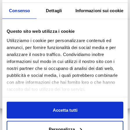
SEDI
Consenso
Dettagli
Informazioni sui cookie
Bianalisi Meditel
Questo sito web utilizza i cookie
AVVISO AI PAZIENTI
Utilizziamo i cookie per personalizzare contenuti ed
Durante il mese di agosto alcuni Centri potrebbero osservare
annunci, per fornire funzionalità dei social media e per
orari ridotti o periodi di chiusura.
analizzare il nostro traffico. Condividiamo inoltre
informazioni sul modo in cui utilizzi il nostro sito con i
👉 Vi invitiamo a consultare il
calendario completo
con le
nostri partner che si occupano di analisi dei dati web,
INFORMAZIONI E PRENOTAZIONI
variazioni di agosto.
pubblicità e social media, i quali potrebbero combinarle
Consulta i numeri da contattare
con altre informazioni che hai fornito loro o che hanno
Grazie.
raccolto dal tuo utilizzo dei loro servizi.
Scopri tutto
•
Chiudi
PRENOTA ONLINE
Accetta tutti
Personalizza