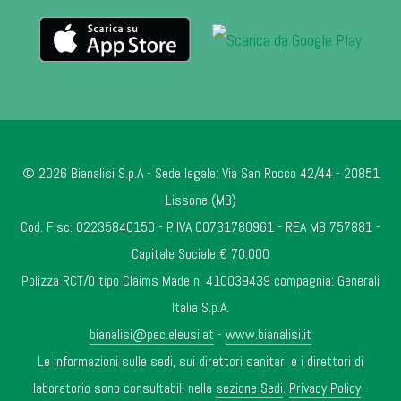
© 2026 Bianalisi S.p.A - Sede legale: Via San Rocco 42/44 - 20851
Lissone (MB)
Cod. Fisc. 02235840150 - P. IVA 00731780961 - REA MB 757881 -
Capitale Sociale € 70.000
Polizza RCT/O tipo Claims Made n. 410039439 compagnia: Generali
Italia S.p.A.
bianalisi@pec.eleusi.at
-
www.bianalisi.it
Le informazioni sulle sedi, sui direttori sanitari e i direttori di
laboratorio sono consultabili nella
sezione Sedi
.
Privacy Policy
-