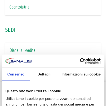
Odontoiatria
SEDI
Bianalisi Meditel
Consenso
Dettagli
Informazioni sui cookie
INFORMAZIONI E PRENOTAZIONI
Questo sito web utilizza i cookie
Consulta i numeri da contattare
AVVISO AI PAZIENTI
Utilizziamo i cookie per personalizzare contenuti ed
Durante il mese di agosto alcuni Centri potrebbero osservare
annunci, per fornire funzionalità dei social media e per