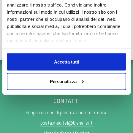
PRENOTA ONLINE
orari ridotti o periodi di chiusura.
analizzare il nostro traffico. Condividiamo inoltre
informazioni sul modo in cui utilizzi il nostro sito con i
👉 Vi invitiamo a consultare il
calendario completo
con le
nostri partner che si occupano di analisi dei dati web,
variazioni di agosto.
pubblicità e social media, i quali potrebbero combinarle
con altre informazioni che hai fornito loro o che hanno
Grazie.
raccolto dal tuo utilizzo dei loro servizi.
Scopri tutto
•
Chiudi
Accetta tutti
Personalizza
CONTATTI
Scopri i numeri di prenotazione telefonica
posta.meditel@bianalisi.it