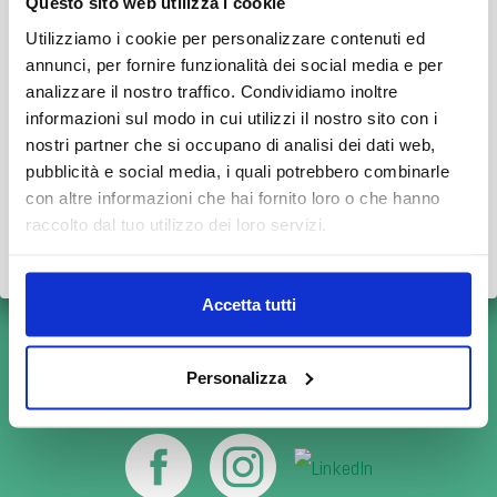
Questo sito web utilizza i cookie
AVVISO AI PAZIENTI
Utilizziamo i cookie per personalizzare contenuti ed
INFORMAZIONI E PRENOTAZIONI
Durante il mese di agosto alcuni Centri potrebbero osservare
annunci, per fornire funzionalità dei social media e per
Consulta i numeri da contattare
orari ridotti o periodi di chiusura.
analizzare il nostro traffico. Condividiamo inoltre
informazioni sul modo in cui utilizzi il nostro sito con i
👉 Vi invitiamo a consultare il
calendario completo
con le
nostri partner che si occupano di analisi dei dati web,
PRENOTA ONLINE
variazioni di agosto.
pubblicità e social media, i quali potrebbero combinarle
con altre informazioni che hai fornito loro o che hanno
Grazie.
raccolto dal tuo utilizzo dei loro servizi.
Scopri tutto
•
Chiudi
Accetta tutti
Personalizza