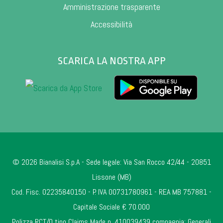
Amministrazione trasparente
Accessibilità
SCARICA LA NOSTRA APP
© 2026 Bianalisi S.p.A - Sede legale: Via San Rocco 42/44 - 20851
Lissone (MB)
Cod. Fisc. 02235840150 - P. IVA 00731780961 - REA MB 757881 -
Capitale Sociale € 70.000
Polizza RCT/O tipo Claims Made n. 410039439 compagnia: Generali