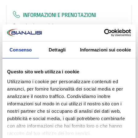
INFORMAZIONI E PRENOTAZIONI
Consulta i numeri da contattare
PRENOTA ONLINE
Consenso
Dettagli
Informazioni sui cookie
Questo sito web utilizza i cookie
AVVISO AI PAZIENTI
Utilizziamo i cookie per personalizzare contenuti ed
Durante il mese di agosto alcuni Centri potrebbero osservare
annunci, per fornire funzionalità dei social media e per
orari ridotti o periodi di chiusura.
analizzare il nostro traffico. Condividiamo inoltre
informazioni sul modo in cui utilizzi il nostro sito con i
👉 Vi invitiamo a consultare il
calendario completo
con le
nostri partner che si occupano di analisi dei dati web,
variazioni di agosto.
pubblicità e social media, i quali potrebbero combinarle
con altre informazioni che hai fornito loro o che hanno
Grazie.
raccolto dal tuo utilizzo dei loro servizi.