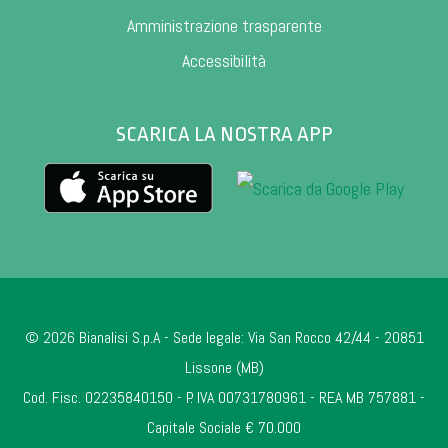
Amministrazione trasparente
Accessibilità
SCARICA LA NOSTRA APP
© 2026 Bianalisi S.p.A - Sede legale: Via San Rocco 42/44 - 20851
Lissone (MB)
Cod. Fisc. 02235840150 - P. IVA 00731780961 - REA MB 757881 -
Capitale Sociale € 70.000