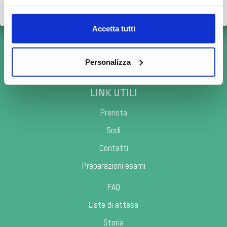
Scopri tutto
•
Chiudi
CONTATTI
Accetta tutti
Scopri i numeri di prenotazione telefonica
posta.meditel@bianalisi.it
Personalizza
bianalisi@pec.eleusi.at
LINK UTILI
Prenota
Sedi
Contatti
Preparazioni esami
FAQ
Liste di attesa
Storia