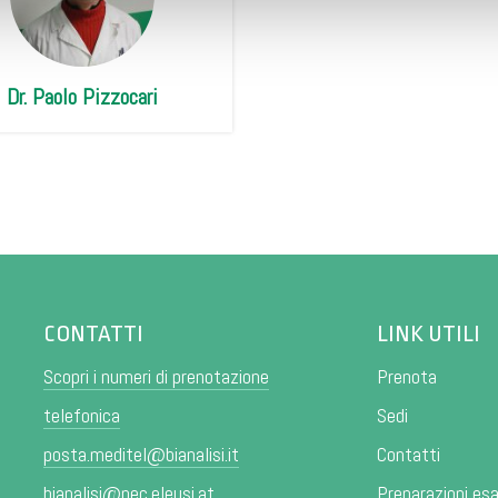
Dr. Paolo Pizzocari
CONTATTI
LINK UTILI
Scopri i numeri di prenotazione
Prenota
telefonica
Sedi
posta.meditel@bianalisi.it
Contatti
bianalisi@pec.eleusi.at
Preparazioni es