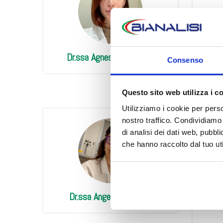
Dr.ssa Agnese Bernardini
Consenso
Durante il mes
Questo sito web utilizza i c
Utilizziamo i cookie per perso
👉 Vi 
nostro traffico. Condividiamo 
di analisi dei dati web, pubbl
che hanno raccolto dal tuo uti
Dr.ssa Angela Esposito