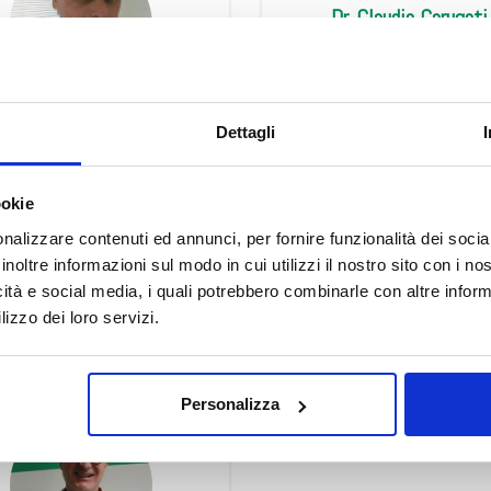
Dr. Claudio Carugati
Dr. Antonio Cardini
Dettagli
AVVISO AI PAZIENTI
Dr. Davide Colombo
e di agosto alcuni Centri potrebbero osservare orari ridotti o perio
ookie
nalizzare contenuti ed annunci, per fornire funzionalità dei socia
invitiamo a consultare il
calendario completo
con le variazioni di 
inoltre informazioni sul modo in cui utilizzi il nostro sito con i n
Grazie.
icità e social media, i quali potrebbero combinarle con altre inform
lizzo dei loro servizi.
Dr. Fernando Fiori
Dr. Stefano Pasotti
Scopri tutto
•
Chiudi
Personalizza