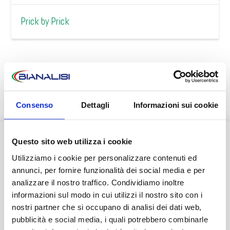
Prick by Prick
SEDI
Consenso
Dettagli
Informazioni sui cookie
Bianalisi Meditel
Questo sito web utilizza i cookie
AVVISO AI PAZIENTI
Utilizziamo i cookie per personalizzare contenuti ed
Durante il mese di agosto alcuni Centri potrebbero osservare
annunci, per fornire funzionalità dei social media e per
orari ridotti o periodi di chiusura.
analizzare il nostro traffico. Condividiamo inoltre
informazioni sul modo in cui utilizzi il nostro sito con i
👉 Vi invitiamo a consultare il
calendario completo
con le
nostri partner che si occupano di analisi dei dati web,
variazioni di agosto.
pubblicità e social media, i quali potrebbero combinarle