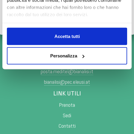
pubblicità e social media, i quali potrebbero combinarle
con altre informazioni che hai fornito loro o che hanno
Grazie.
raccolto dal tuo utilizzo dei loro servizi.
Scopri tutto
•
Chiudi
Accetta tutti
CONTATTI
Personalizza
Scopri i numeri di prenotazione telefonica
posta.meditel@bianalisi.it
bianalisi@pec.eleusi.at
LINK UTILI
Prenota
Sedi
Contatti