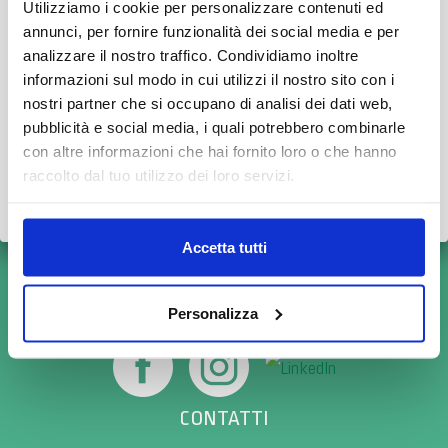
Utilizziamo i cookie per personalizzare contenuti ed
Durante il mese di agosto alcuni Centri potrebbero osservare
annunci, per fornire funzionalità dei social media e per
orari ridotti o periodi di chiusura.
analizzare il nostro traffico. Condividiamo inoltre
Bianalisi Meditel
informazioni sul modo in cui utilizzi il nostro sito con i
👉 Vi invitiamo a consultare il
calendario completo
con le
nostri partner che si occupano di analisi dei dati web,
variazioni di agosto.
pubblicità e social media, i quali potrebbero combinarle
con altre informazioni che hai fornito loro o che hanno
Grazie.
raccolto dal tuo utilizzo dei loro servizi.
Scopri tutto
•
Chiudi
Accetta tutti
Personalizza
CONTATTI