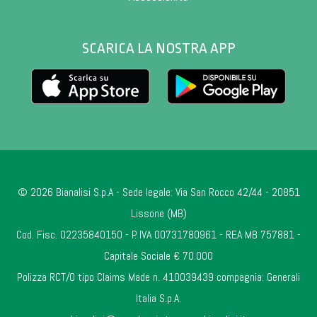
SCARICA LA NOSTRA APP
© 2026 Bianalisi S.p.A - Sede legale: Via San Rocco 42/44 - 20851
Lissone (MB)
Cod. Fisc. 02235840150 - P. IVA 00731780961 - REA MB 757881 -
Capitale Sociale € 70.000
Polizza RCT/O tipo Claims Made n. 410039439 compagnia: Generali
Italia S.p.A.