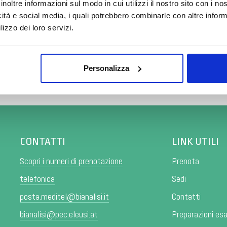
inoltre informazioni sul modo in cui utilizzi il nostro sito con i n
Grazie.
icità e social media, i quali potrebbero combinarle con altre inform
lizzo dei loro servizi.
Scopri tutto
•
Chiudi
Personalizza
CONTATTI
LINK UTILI
Scopri i numeri di prenotazione
Prenota
telefonica
Sedi
posta.meditel@bianalisi.it
Contatti
bianalisi@pec.eleusi.at
Preparazioni es