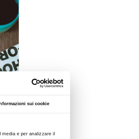
Informazioni sui cookie
di di chiusura.
ntrodotte
agosto.
l media e per analizzare il
RX
e tante