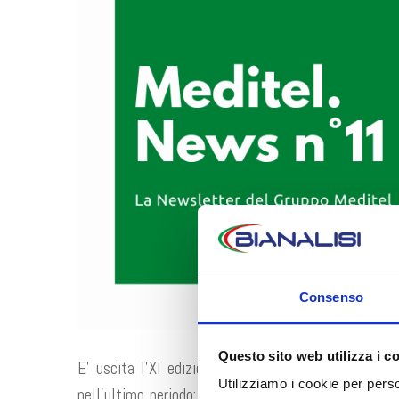
Consenso
Durante il mes
Questo sito web utilizza i c
E’ uscita l’XI edizione di Meditel.News, la Newsle
👉 Vi 
Utilizziamo i cookie per perso
nell’ultimo periodo: la
tac coronarica,
il
trattamento