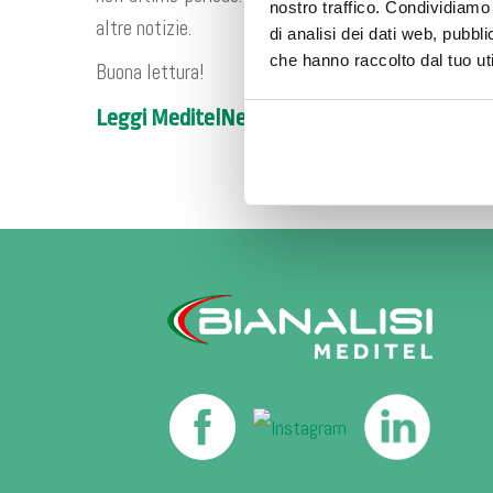
nostro traffico. Condividiamo 
altre notizie.
di analisi dei dati web, pubbl
che hanno raccolto dal tuo uti
Buona lettura!
Leggi MeditelNews n°11 >