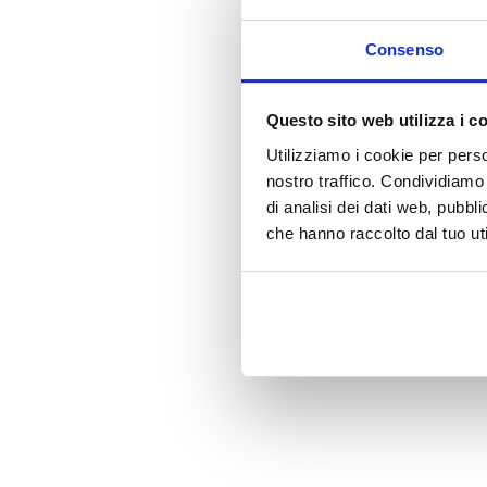
Consenso
Durante il mes
Questo sito web utilizza i c
Utilizziamo i cookie per perso
👉 Vi 
nostro traffico. Condividiamo 
di analisi dei dati web, pubbl
che hanno raccolto dal tuo uti