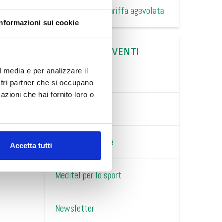
trasmissibili a tariffa agevolata
Informazioni sui cookie
CATEGORIE EVENTI
di di chiusura.
l media e per analizzare il
agosto.
ECM
ostri partner che si occupano
azioni che hai fornito loro o
Interviste
Meditel per l'arte
Accetta tutti
Meditel per lo sport
Newsletter