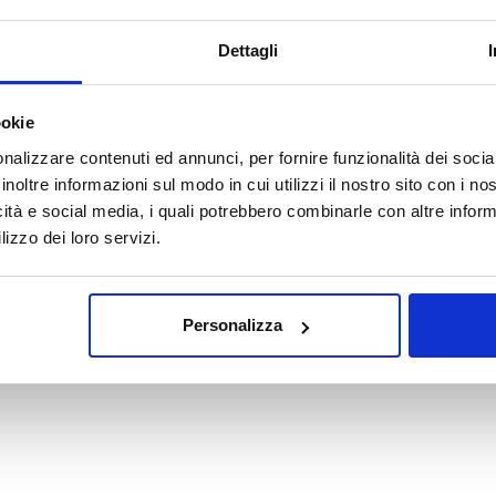
Dettagli
AVVISO AI PAZIENTI
e di agosto alcuni Centri potrebbero osservare orari ridotti o perio
ookie
nalizzare contenuti ed annunci, per fornire funzionalità dei socia
invitiamo a consultare il
calendario completo
con le variazioni di 
inoltre informazioni sul modo in cui utilizzi il nostro sito con i n
Grazie.
icità e social media, i quali potrebbero combinarle con altre inform
lizzo dei loro servizi.
Scopri tutto
•
Chiudi
Personalizza