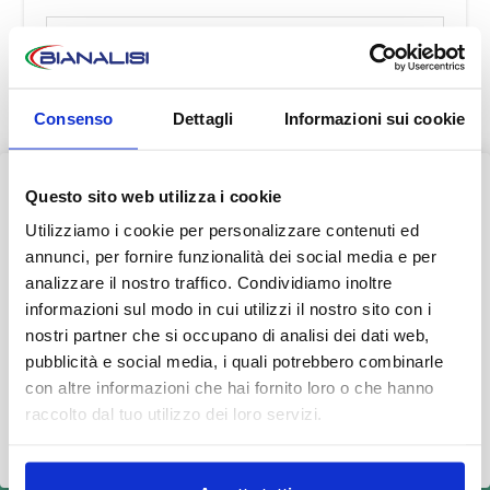
Consenso
Dettagli
Informazioni sui cookie
Questo sito web utilizza i cookie
AVVISO AI PAZIENTI
Utilizziamo i cookie per personalizzare contenuti ed
Durante il mese di agosto alcuni Centri potrebbero osservare
annunci, per fornire funzionalità dei social media e per
orari ridotti o periodi di chiusura.
analizzare il nostro traffico. Condividiamo inoltre
informazioni sul modo in cui utilizzi il nostro sito con i
👉 Vi invitiamo a consultare il
calendario completo
con le
nostri partner che si occupano di analisi dei dati web,
variazioni di agosto.
pubblicità e social media, i quali potrebbero combinarle
con altre informazioni che hai fornito loro o che hanno
Grazie.
raccolto dal tuo utilizzo dei loro servizi.
CONTATTI
Scopri tutto
•
Chiudi
Scopri i numeri di prenotazione telefonica