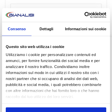
Consenso
Dettagli
Informazioni sui cookie
Questo sito web utilizza i cookie
AVVISO AI PAZIENTI
Utilizziamo i cookie per personalizzare contenuti ed
Durante il mese di agosto alcuni Centri potrebbero osservare
annunci, per fornire funzionalità dei social media e per
orari ridotti o periodi di chiusura.
analizzare il nostro traffico. Condividiamo inoltre
informazioni sul modo in cui utilizzi il nostro sito con i
👉 Vi invitiamo a consultare il
calendario completo
con le
nostri partner che si occupano di analisi dei dati web,
variazioni di agosto.
pubblicità e social media, i quali potrebbero combinarle
con altre informazioni che hai fornito loro o che hanno
Grazie.
raccolto dal tuo utilizzo dei loro servizi.
CONTATTI
Scopri tutto
•
Chiudi
Scopri i numeri di prenotazione telefonica