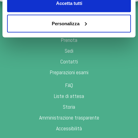
Accetta tutti
posta.meditel@bianalisi.it
bianalisi@pec.eleusi.at
Personalizza
LINK UTILI
Prenota
Sedi
Contatti
Preparazioni esami
FAQ
Liste di attesa
Storia
Amministrazione trasparente
Accessibilità