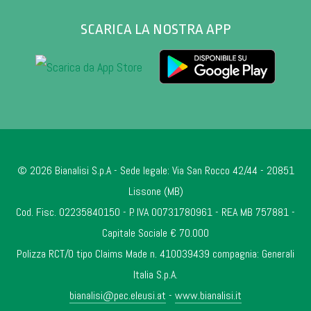
SCARICA LA NOSTRA APP
© 2026 Bianalisi S.p.A - Sede legale: Via San Rocco 42/44 - 20851
Lissone (MB)
Cod. Fisc. 02235840150 - P. IVA 00731780961 - REA MB 757881 -
Capitale Sociale € 70.000
Polizza RCT/O tipo Claims Made n. 410039439 compagnia: Generali
Italia S.p.A.
bianalisi@pec.eleusi.at
-
www.bianalisi.it