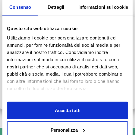
cumulabili con altre convenzioni e/o tariffe ridotte.
Consenso
Dettagli
Informazioni sui cookie
Per maggiori informazioni e per visionare i Centri Bianalisi
Questo sito web utilizza i cookie
AVVISO AI PAZIENTI
aderenti all’iniziativa,
visita il sito Bianalisi
Utilizziamo i cookie per personalizzare contenuti ed
Durante il mese di agosto alcuni Centri potrebbero osservare
annunci, per fornire funzionalità dei social media e per
orari ridotti o periodi di chiusura.
analizzare il nostro traffico. Condividiamo inoltre
informazioni sul modo in cui utilizzi il nostro sito con i
👉 Vi invitiamo a consultare il
calendario completo
con le
INFORMAZIONI E PRENOTAZIONI
nostri partner che si occupano di analisi dei dati web,
variazioni di agosto.
pubblicità e social media, i quali potrebbero combinarle
Consulta i numeri da contattare
con altre informazioni che hai fornito loro o che hanno
Grazie.
raccolto dal tuo utilizzo dei loro servizi.
Scopri tutto
•
Chiudi
PRENOTA ONLINE
Accetta tutti
Personalizza