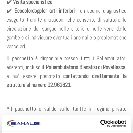
✔️
Visita specialistica
✔️
Ecocolordoppler arti inferiori
, un esame diagnostico
eseguito tramite ultrasuoni, che consente di valutare la
circolazione del sangue nelle arterie e nelle vene delle
gambe e di individuare eventuali anomalie o problematiche
vascolari.
Il pacchetto è disponibile presso tutti i Poliambulatori
aderenti, incluso il
Poliambulatorio Bianalisi di Rovellasca
,
e può essere prenotato
contattando direttamente la
struttura al numero 02.962821
.
*Il pacchetto è valido sulle tariffe in regime privato
prenotate entro il 30/04/2026 presso tutti i
poliambulatori Bianalisi aderenti. Le agevolazioni non sono