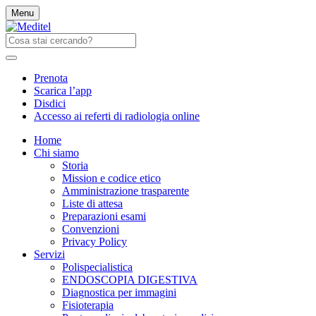
Menu
Prenota
Scarica l’app
Disdici
Accesso ai referti di radiologia online
Home
Chi siamo
Storia
Mission e codice etico
Amministrazione trasparente
Liste di attesa
Preparazioni esami
Convenzioni
Privacy Policy
Servizi
Polispecialistica
ENDOSCOPIA DIGESTIVA
Diagnostica per immagini
Fisioterapia