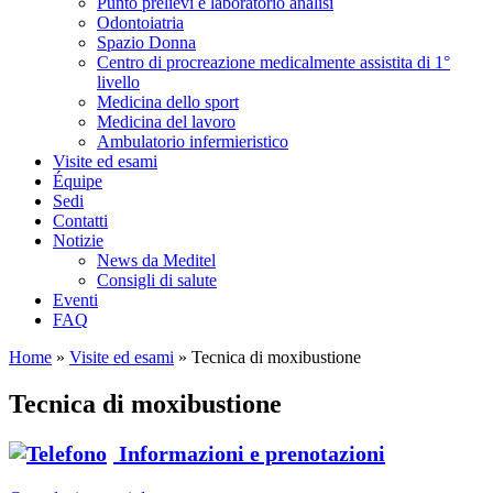
Punto prelievi e laboratorio analisi
Odontoiatria
Spazio Donna
Centro di procreazione medicalmente assistita di 1°
livello
Medicina dello sport
Medicina del lavoro
Ambulatorio infermieristico
Visite ed esami
Équipe
Sedi
Contatti
Notizie
News da Meditel
Consigli di salute
Eventi
FAQ
Home
»
Visite ed esami
»
Tecnica di moxibustione
Tecnica di moxibustione
Informazioni e prenotazioni