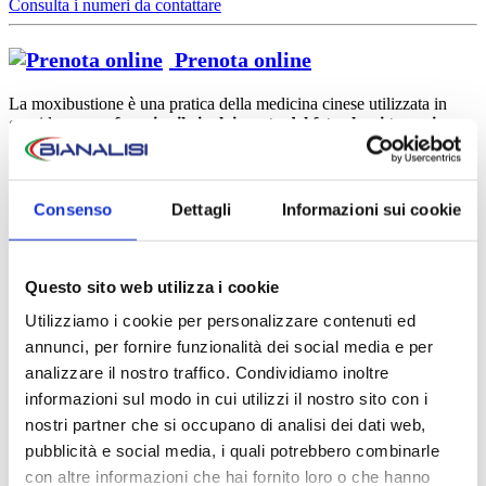
Consulta i numeri da contattare
Prenota online
La moxibustione è una pratica della medicina cinese utilizzata in
gravidanza per
favorire il rivolgimento del feto
che si trova in
presentazione podalica verso la corretta posizione cefalica
. Si
esegue tra la 34esima e la 37esima settimana di gestazione.
La tecnica di moxibustione prevede l’utilizzo di un sigaro di
Consenso
Dettagli
Informazioni sui cookie
artemisia che viene acceso e posizionato a una precisa distanza da
un punto dell’agopuntura situato in prossimità del mignolo del piede
(quindi, assolutamente non a contatto con la pelle!).
Questo sito web utilizza i cookie
Non si esegue nelle seguenti condizioni: gravidanza gemellare,
gravidanza a termine, in caso di infiammazioni, diabete,
Utilizziamo i cookie per personalizzare contenuti ed
ipertensione, affezioni della pelle, placenta previa, o febbre.
annunci, per fornire funzionalità dei social media e per
analizzare il nostro traffico. Condividiamo inoltre
informazioni sul modo in cui utilizzi il nostro sito con i
Servizi correlati
nostri partner che si occupano di analisi dei dati web,
pubblicità e social media, i quali potrebbero combinarle
Ginecologia e Ostetricia
con altre informazioni che hai fornito loro o che hanno