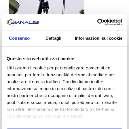
Consenso
Dettagli
Informazioni sui cookie
Questo sito web utilizza i cookie
AVVISO AI PAZIENTI
Utilizziamo i cookie per personalizzare contenuti ed
Durante il mese di agosto alcuni Centri potrebbero osservare
annunci, per fornire funzionalità dei social media e per
orari ridotti o periodi di chiusura.
analizzare il nostro traffico. Condividiamo inoltre
informazioni sul modo in cui utilizzi il nostro sito con i
👉 Vi invitiamo a consultare il
calendario completo
con le
Giovedì 12 maggio – Installazione Nuova TAC
nostri partner che si occupano di analisi dei dati web,
variazioni di agosto.
pubblicità e social media, i quali potrebbero combinarle
con altre informazioni che hai fornito loro o che hanno
Grazie.
raccolto dal tuo utilizzo dei loro servizi.
Scopri tutto
•
Chiudi