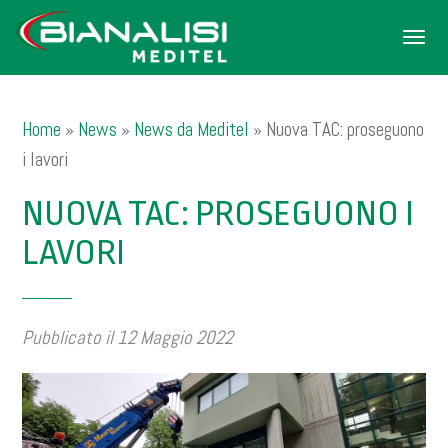
Men
Home
»
News
»
News da Meditel
»
Nuova TAC: proseguono
i lavori
NUOVA TAC: PROSEGUONO I
LAVORI
Pubblicato il 12 Maggio 2022