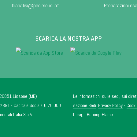
bianalisi@pec.eleusi.at
Preparazioni es
SCARICA LA NOSTRA APP
- 20851 Lissone (MB)
Le informazioni sulle sedi, sui diret
881 - Capitale Sociale € 70.000
sezione Sedi
.
Privacy Policy
-
Cooki
rali Italia S.p.A.
Design
Burning Flame