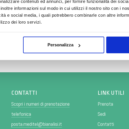
ta della chiusura,
l’attività del laboratorio analisi e i servizi d
nalizzare contenuti ed annunci, per fornire funzionalità dei socia
invitiamo a consultare il
calendario completo
con le variazioni di 
inoltre informazioni sul modo in cui utilizzi il nostro sito con i n
Grazie.
icità e social media, i quali potrebbero combinarle con altre inform
tabella completa con le modifiche alle date di esecuzione e riat
lizzo dei loro servizi.
Scopri tutto
•
Chiudi
re
Personalizza
CONTATTI
LINK UTILI
Scopri i numeri di prenotazione
Prenota
telefonica
Sedi
posta.meditel@bianalisi.it
Contatti