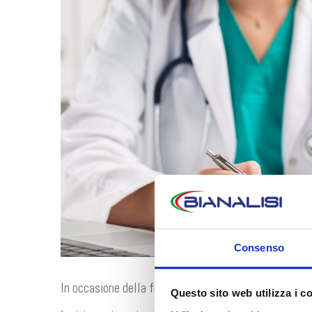
Consenso
In occasione della festività nazionale di Ognissanti,
Durante il mes
Questo sito web utilizza i c