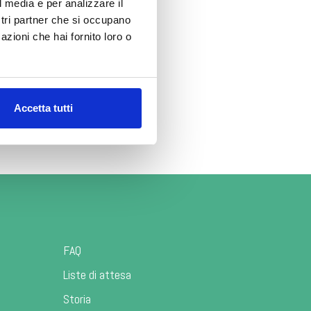
i prelievo
l media e per analizzare il
agosto.
ostri partner che si occupano
azioni che hai fornito loro o
tivazione
Accetta tutti
FAQ
Liste di attesa
Storia