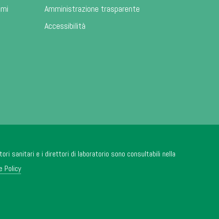
ami
Amministrazione trasparente
Accessibilità
tori sanitari e i direttori di laboratorio sono consultabili nella
e Policy