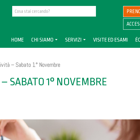
PREN
ACCES
HOME
CHI SIAMO
SERVIZI
VISITE ED ESAMI
É
tività – Sabato 1° Novembre
 – SABATO 1° NOVEMBRE