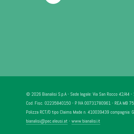
© 2026 Bianalisi S.p.A - Sede legale: Via San Rocco 42/44 
Cod. Fisc. 02235840150 - P. IVA 00731780961 - REA MB 757
Polizza RCT/O tipo Claims Made n. 410039439 compagnia: Gene
bianalisi@pec.eleusi.at
-
www.bianalisi.it