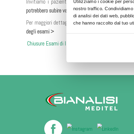
Invitiamo i pazienti a tenere presente che, in vis
Utilizziamo i cookie per perso
👉 Vi 
nostro traffico. Condividiamo 
potrebbero subire variazioni nei giorni precedenti
.
di analisi dei dati web, pubbl
Per maggiori dettagli, vi invitiamo a consultare la
che hanno raccolto dal tuo uti
degli esami >
Chiusure Esami di laboratorio Bianalisi – 1° novemb