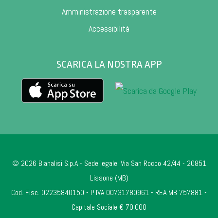
Amministrazione trasparente
Accessibilità
SCARICA LA NOSTRA APP
© 2026 Bianalisi S.p.A - Sede legale: Via San Rocco 42/44 - 20851
Lissone (MB)
Cod. Fisc. 02235840150 - P. IVA 00731780961 - REA MB 757881 -
Capitale Sociale € 70.000