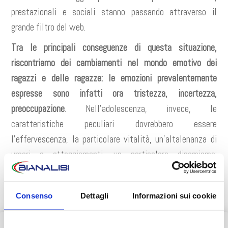
prestazionali e sociali stanno passando attraverso il
grande filtro del web.
Tra le principali conseguenze di questa situazione,
riscontriamo dei cambiamenti nel mondo emotivo dei
ragazzi e delle ragazze: le emozioni prevalentemente
espresse sono infatti ora tristezza, incertezza,
preoccupazione
. Nell’adolescenza, invece, le
caratteristiche peculiari dovrebbero essere
l’effervescenza, la particolare vitalità, un’altalenanza di
umori e atteggiamenti, un particolare dinamismo;
caratteristiche che sono state particolarmente sacrificate
in un modo spesso subìto dai ragazzi come senza vie
Consenso
Dettagli
Informazioni sui cookie
d’uscita.
Le limitate situazioni sociali, il contenimento della propria