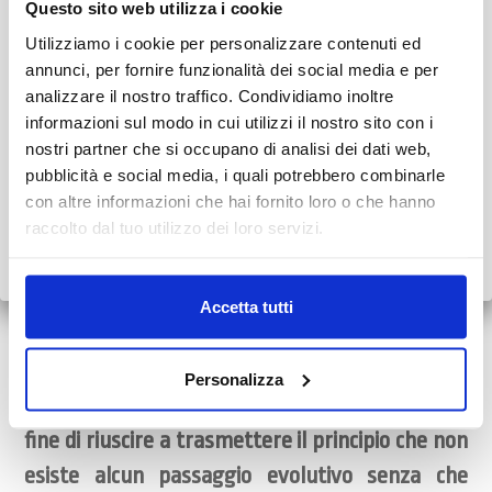
Questo sito web utilizza i cookie
libertà individuale e i frequenti stati di solitudine in cui i
AVVISO AI PAZIENTI
Utilizziamo i cookie per personalizzare contenuti ed
ragazzi si ritrovano in questo periodo hanno determinato
Durante il mese di agosto alcuni Centri potrebbero osservare
annunci, per fornire funzionalità dei social media e per
anche una
maggiore tendenza all’introspezione
, che ha
orari ridotti o periodi di chiusura.
analizzare il nostro traffico. Condividiamo inoltre
portato gli adolescenti ad entrare in contatto con un
informazioni sul modo in cui utilizzi il nostro sito con i
👉 Vi invitiamo a consultare il
calendario completo
con le
intenso senso di frustrazione e di impotenza
.
nostri partner che si occupano di analisi dei dati web,
variazioni di agosto.
pubblicità e social media, i quali potrebbero combinarle
Alla luce dell’analisi delle condizioni degli
con altre informazioni che hai fornito loro o che hanno
Grazie.
adolescenti in questo biennio 2020/2021, sarebbe
raccolto dal tuo utilizzo dei loro servizi.
Scopri tutto
•
Chiudi
importante riuscire a trasformare questa
stessa situazione, per quanto possibile, in un
Accetta tutti
momento particolare di crescita soprattutto in
relazione al disagio con il quale i ragazzi e le
Personalizza
ragazze di oggi vivono il loro senso di fatica e al
fine di riuscire a trasmettere il principio che non
esiste alcun passaggio evolutivo senza che