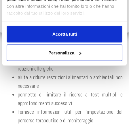
con altre informazioni che hai fornito loro o che hanno
Grazie.
PERCHÉ È IMPORTANTE
raccolto dal tuo utilizzo dei loro servizi.
Scopri tutto
•
Chiudi
ALEX3 rappresenta uno strumento utile a supporto del
percorso diagnostico allergologico perché:
Accetta tutti
consente una valutazione più specifica e mirata
grazie all’approccio molecolare
Personalizza
supporta il medico nella valutazione del rischio di
reazioni allergiche
aiuta a ridurre restrizioni alimentari o ambientali non
necessarie
permette di limitare il ricorso a test multipli e
approfondimenti successivi
fornisce informazioni utili per l’impostazione del
percorso terapeutico e di monitoraggio