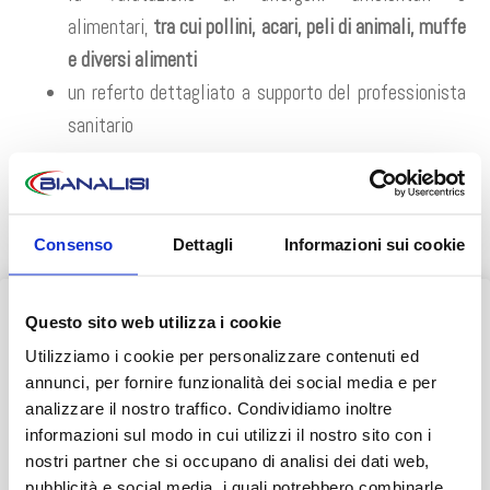
alimentari,
tra cui pollini, acari, peli di animali, muffe
e diversi alimenti
un referto dettagliato a supporto del professionista
sanitario
Gli allergeni vengono analizzati sia attraverso estratti
allergenici sia mediante componenti molecolari specifiche,
consentendo una valutazione più approfondita del profilo
Consenso
Dettagli
Informazioni sui cookie
allergologico.
Clicca
QUI
per consultare l’elenco completo degli allergeni
Questo sito web utilizza i cookie
AVVISO AI PAZIENTI
analizzati.
Utilizziamo i cookie per personalizzare contenuti ed
Durante il mese di agosto alcuni Centri potrebbero osservare
annunci, per fornire funzionalità dei social media e per
QUANTO COSTA
orari ridotti o periodi di chiusura.
analizzare il nostro traffico. Condividiamo inoltre
Tariffa speciale*
€245
informazioni sul modo in cui utilizzi il nostro sito con i
👉 Vi invitiamo a consultare il
calendario completo
con le
nostri partner che si occupano di analisi dei dati web,
*Tariffa in regime privato.
variazioni di agosto.
pubblicità e social media, i quali potrebbero combinarle