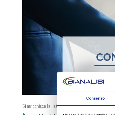
Consenso
Si arricchisce la lista di realtà convenzionate con Me