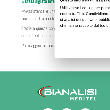
Questo sito web utilizza i c
È stata siglata infatti nei giorni scorsi la convenzio
Utilizziamo i cookie per perso
MyAssistance è una società di servizi che si occupa 
nostro traffico. Condividiamo 
forma diretta e indiretta. Ad essa si è affiancata di
di analisi dei dati web, pubbl
che hanno raccolto dal tuo uti
Grazie a questa convenzione, i possessori di una pol
delle prestazioni di Meditel, presso le sedi di Saronn
Per maggiori informazioni è possibile consultare il s