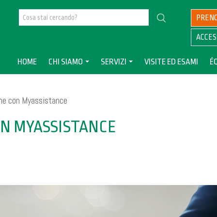
PREN
ACCES
HOME
CHI SIAMO
SERVIZI
VISITE ED ESAMI
É
ne con Myassistance
N MYASSISTANCE