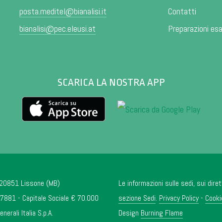
posta.meditel@bianalisi.it
Contatti
bianalisi@pec.eleusi.at
Preparazioni es
SCARICA LA NOSTRA APP
- 20851 Lissone (MB)
Le informazioni sulle sedi, sui diret
881 - Capitale Sociale € 70.000
sezione Sedi
.
Privacy Policy
-
Cooki
rali Italia S.p.A.
Design
Burning Flame