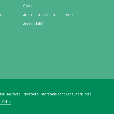
Storia
ami
Amministrazione trasparente
Accessibilità
tori sanitari e i direttori di laboratorio sono consultabili nella
e Policy