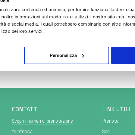
ookie
ne tra Meditel e il Gruppo MyAssistance.
nalizzare contenuti ed annunci, per fornire funzionalità dei socia
di welfare sanitario, assistenziale e gestione di sinistri assicu
inoltre informazioni sul modo in cui utilizzi il nostro sito con i n
 recente anche AXA ITALIA.
icità e social media, i quali potrebbero combinarle con altre inform
lizzo dei loro servizi.
izza assicurativa con MyAssistance e Axa, potranno usufruire dei 
o e Rovellasca, a tariffe convenzionate.
ito
www.myassistance.it
oppure
l’App Myassistance.
Personalizza
CONTATTI
LINK UTILI
Scopri i numeri di prenotazione
Prenota
telefonica
Sedi